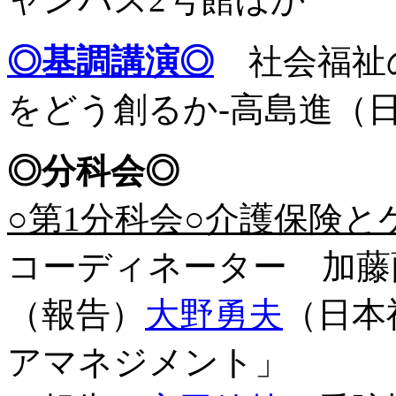
◎基調講演◎
社会福祉の
をどう創るか-高島進（
◎分科会◎
○第1分科会○介護保険
コーディネーター 加藤
（報告）
大野勇夫
（日本
アマネジメント」