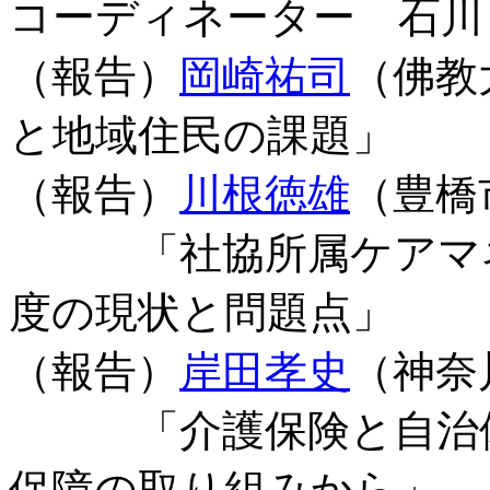
コーディネーター 石川
（報告）
岡崎祐司
（佛教
と地域住民の課題」
（報告）
川根徳雄
（豊橋
「社協所属ケアマネ
度の現状と問題点」
（報告）
岸田孝史
（神奈
「介護保険と自治体
保障の取り組みから」