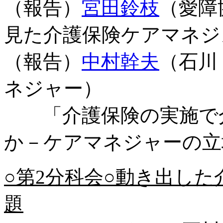
（報告）
宮田鈴枝
（愛障
見た介護保険ケアマネジ
（報告）
中村幹夫
（石川
ネジャー）
「介護保険の実施で介
か－ケアマネジャーの立
○第2分科会○動き出し
題