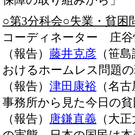
○第3分科会○失業・貧困
コーディネーター 庄谷
（報告）
藤井克彦
（笹島
おけるホームレス問題の
（報告）
津田康裕
（名古
事務所から見た今日の貧
（報告）
唐鎌直義
（大正
の実態－日本の国民は本