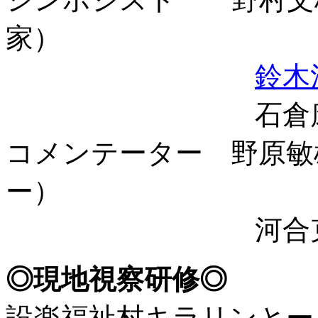
家）
鈴木
石倉康次（
コメンテーター 野原敏
ー）
河合克義（明
◎現地視察研修◎
設楽福祉村キラリンとー