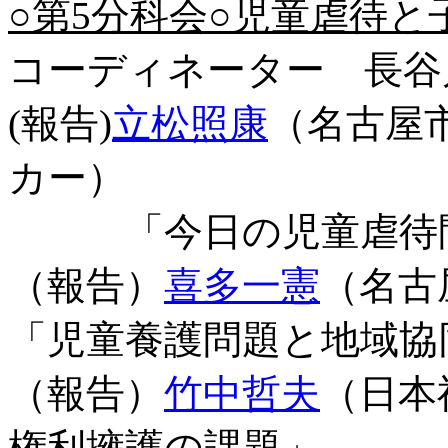
○第5分科会○児童虐待と
コーディネーター 長谷
(報告)
立松照康
（名古屋
カー）
「今日の児童虐待問
（報告）
喜多一憲
（名古
「児童養護問題と地域協
（報告）
竹中哲夫
（日本
権利擁護の課題」