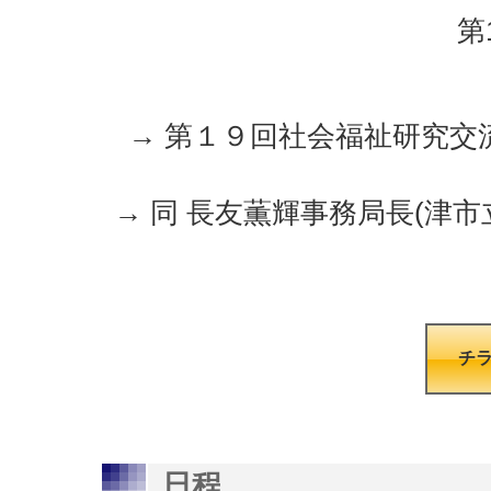
第
→ 第１９回社会福祉研究交
→ 同 長友薫輝事務局長(津
チ
日程