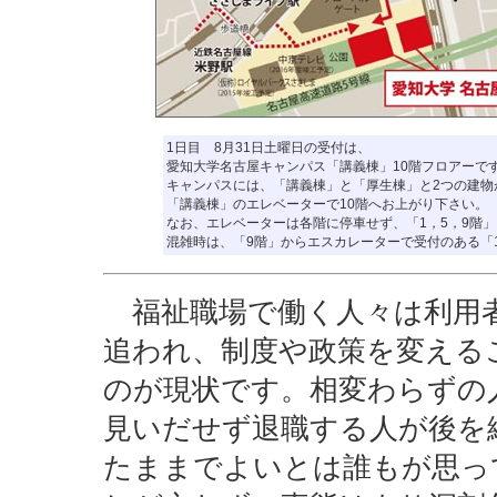
1日目 8月31日土曜日の受付は、
愛知大学名古屋キャンパス「講義棟」10階フロアーで
キャンパスには、「講義棟」と「厚生棟」と2つの建物
「講義棟」のエレベーターで10階へお上がり下さい。
なお、エレベーターは各階に停車せず、「1，5，9階」
混雑時は、「9階」からエスカレーターで受付のある「
福祉職場で働く人々は利用者
追われ、制度や政策を変える
のが現状です。相変わらずの
見いだせず退職する人が後を
たままでよいとは誰もが思っ