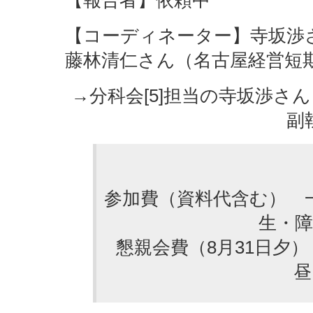
【コーディネーター】寺坂渉さ
藤林清仁さん（名古屋経営短
→分科会[5]担当の寺坂渉さ
副
参加費（資料代含む） 一
生・障
懇親会費（8月31日夕）
昼