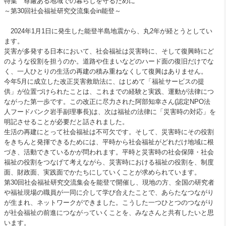
特集 尊厳ある地域での暮らしを守るために
～第30回社会福祉研究交流集会in能登～
2024年1月1日に発生した能登半島地震から、丸2年が経とうとしてい
ます。
災害が多発する日本において、社会福祉は災害時に、そして復興時にど
のような役割を担うのか。道路や住まいなどのハード面の復旧だけでな
く、一人ひとりの生活の再建の積み重ねなくして復興はありません。
今年5月に成立した改正災害救助法に、はじめて「福祉サービスの提
供」が位置づけられたことは、これまでの経験と実践、運動が法律につ
ながった第一歩です。この改正に尽力された阿部知幸さん(認定NPO法
人フードバンク岩手副理事長)は、次は福祉の法律に「災害時の対応」を
明記させることが必要だと話されました。
生活の再建にとって社会福祉は不可欠です。そして、災害時にその役割
をきちんと発揮できるためには、平時から社会福祉がどれだけ地域に根
づき、活動できているかが問われます。平時と災害時の社会保障・社会
福祉の役割をつなげて考えながら、災害時における福祉の役割を、制度
面、財政面、実践面でかたちにしていくことが求められています。
第30回社会福祉研究交流集会を能登で開催し、現地の方、全国の研究者
や福祉現場の職員が一同に介して学び合えたことで、あらたなつながり
が生まれ、ネットワークができました。こうした一つひとつのつながり
が社会福祉の前進につながっていくことを、みなさんと共有したいと思
います。