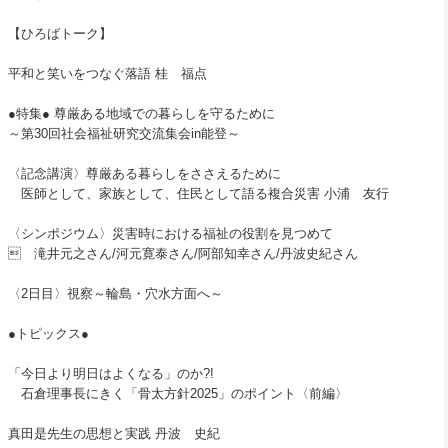
【ひろばトーク】
平和と笑いをつなぐ落語 桂 福点
●特集● 尊厳ある地域での暮らしを守るために
～第30回社会福祉研究交流集会in能登～
〈記念講演〉尊厳ある暮らしをささえるために
医師として、家族として、住民として語る複合災害 小浦 友行
〈シンポジウム〉災害時における福祉の役割を見つめて
 滝井元之さん/河元寛泰さん/阿部知幸さん/丹波史紀さん
〈2日目〉視察～輪島・穴水方面へ～
●トピックス●
「今日より明日はよくなる」のか?!
石倉理事長にきく「骨太方針2025」のポイント〈前編〉
真田是先生の思想と実践 丹波 史紀