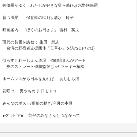
阿修羅がゆく わたしが好きな釜ヶ崎(76) 水野阿修羅
育つ風景 保育園のICT化 清水 玲子
映画案内 『ぼくのお日さま』 吉村 英夫
現代の貧困を訪ねて 生田 武志
台湾の野宿者支援団体「芒草心」を訪ねる(その1)
似らすとれーしょん道場 似顔絵まんがアート
炎のストレート優勝監督じゃ! ラッキー植松
ホームレスから日本を見れば ありむら潜
花咲け! 男やもめ 川口モトコ
みんなのポスト/福祉の動き/今月の本棚
●グラビア● 能登のみなさんとつながって