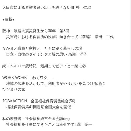
大阪市による避難者追い出しを許さないⅢ 朴 仁淑
●連載●
阪神・淡路大震災発生から30年 第8回
災害時における保育所の役割に向き合って〈前編〉 増田 百代
なかまと職員と家族と、ともに築く暮らしの場
自立・自律のタイミングと親の思い 糸瀬 洋子
続・ヘルパー歳時記 最期までピアノと一緒に②
WORK WORK──わくワク──
地域の伝統を活かして、利用者がやりがいを見つける場に
ひだまりの家
JОB&ACTION 全国福祉保育労働組合(56)
福祉保育労第41回定期全国大会を開催
私の履歴書 社会福祉経営全国会議(56)
社会福祉を仕事にできたことは幸せです! 瀧 昭一