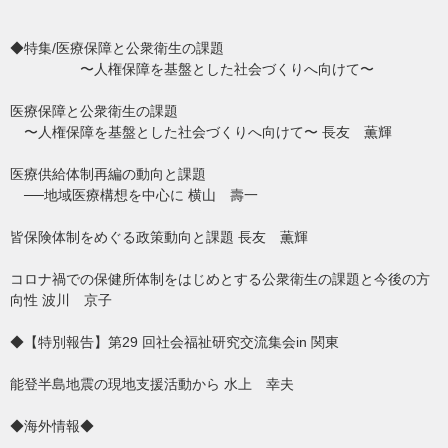
◆特集/医療保障と公衆衛生の課題
〜人権保障を基盤とした社会づくりへ向けて〜
医療保障と公衆衛生の課題
〜人権保障を基盤とした社会づくりへ向けて〜 長友 薫輝
医療供給体制再編の動向と課題
──地域医療構想を中心に 横山 壽一
皆保険体制をめぐる政策動向と課題 長友 薫輝
コロナ禍での保健所体制をはじめとする公衆衛生の課題と今後の方
向性 波川 京子
◆【特別報告】第29 回社会福祉研究交流集会in 関東
能登半島地震の現地支援活動から 水上 幸夫
◆海外情報◆