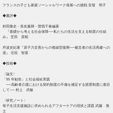
フランスの子ども家庭ソーシャルワーク発展への挑戦 安發 明子
◆書評◆
村田隆史・長友薫輝・曽我千春編著
『基礎から考える社会保障──私たちの生活を支える制度の仕組
み』 芝田 英昭
丹波史紀著『原子力災害からの複線型復興──被災者の生活再建への
道』 北垣 智基
◆投稿◆
〈論文〉
「95 年勧告」と社会福祉実践
──高齢者介護における契約制度の不備を捕足する措置制度に着目
して── 村上 武敏
〈研究ノート〉
母子生活支援施設に求められるアフターケアの現状と課題 武藤 敦
士